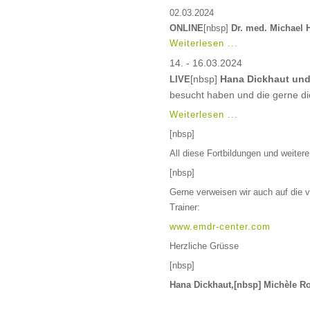
02.03.2024
ONLINE
[nbsp]
Dr. med. Michael 
Weiterlesen ...
14. - 16.03.2024
[nbsp]
Hana Dickhaut und
LIVE
besucht haben und die gerne di
Weiterlesen ...
[nbsp]
All diese Fortbildungen und weiter
[nbsp]
Gerne verweisen wir auch auf die 
Trainer:
www.emdr-center.com
Herzliche Grüsse
[nbsp]
Hana Dickhaut,[nbsp] Michèle R