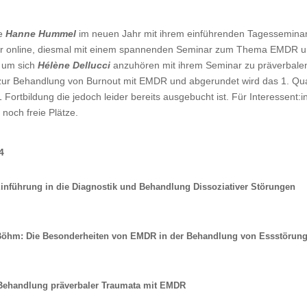
ne
Hanne Hummel
im neuen Jahr mit ihrem einführenden Tagesseminar
r online, diesmal mit einem spannenden Seminar zum Thema EMDR un
 um sich
Hélène Dellucci
anzuhören mit ihrem Seminar zu präverbale
zur Behandlung von Burnout mit EMDR und abgerundet wird das 1. Qua
Fortbildung die jedoch leider bereits ausgebucht ist. Für Interessent
 noch freie Plätze.
4
führung in die Diagnostik und Behandlung Dissoziativer Störungen
 Böhm: Die Besonderheiten von EMDR in der Behandlung von Essstörun
 Behandlung präverbaler Traumata mit EMDR