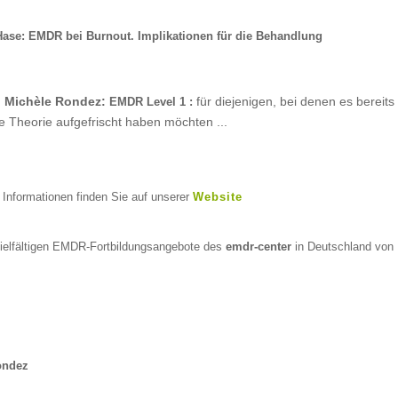
Hase: EMDR bei Burnout. Implikationen für die Behandlung
 Michèle Rondez:
für diejenigen, bei denen es bereits 
EMDR Level 1 :
e Theorie aufgefrischt haben möchten ...
e Informationen finden Sie auf unserer
Website
vielfältigen EMDR-Fortbildungsangebote des
emdr-center
in Deutschland von
ondez