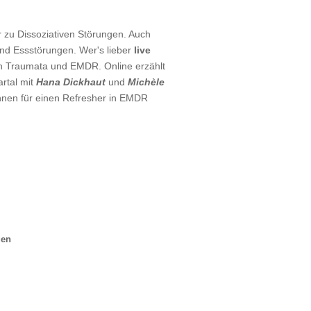
 zu Dissoziativen Störungen. Auch
d Essstörungen. Wer's lieber
live
n Traumata und EMDR. Online erzählt
rtal mit
Hana Dickhaut
und
Michèle
:innen für einen Refresher in EMDR
gen