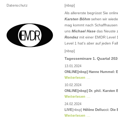
[nbsp]
Datenschutz
Als allererste begrüsst Sie onli
Karsten Böhm
sehen wir wiede
mag kommt nach Schaffhausen
uns
Michael Hase
das Neuste 
Rondez
mit einer EMDR Level 1 
Level 1 hat's aber auf jeden Fall
[nbsp]
Tagesseminare 1. Quartal 202
13.01.2024
ONLINE[nbsp] Hanne Hummel: Ein
Weiterlesen ...
10.02.2024
ONLINE[nbsp] Dr. phil. Karsten
Weiterlesen ...
24.02.2024
LIVE
[nbsp]
Hélène Dellucci: Die
Weiterlesen ...