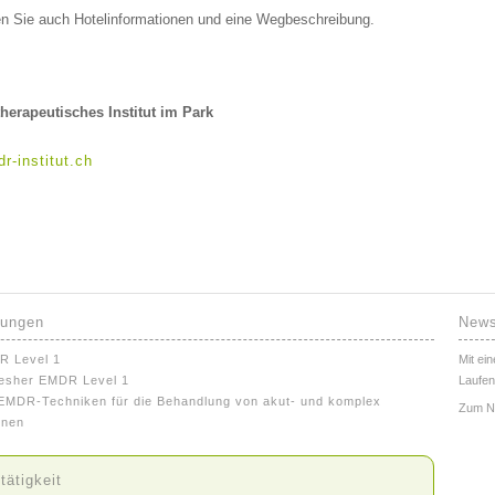
en Sie auch Hotelinformationen und eine Wegbeschreibung.
herapeutisches Institut im Park
r-institut.ch
dungen
News
R Level 1
Mit ei
esher EMDR Level 1
Laufen
MDR-Techniken für die Behandlung von akut- und komplex
Zum
N
nnen
tätigkeit