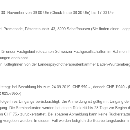
 30. November von 09.00 Uhr (Check-In ab 08.30 Uhr) bis 17.00 Uhr.
l Promenade, Fäsenstaubstr. 43, 8200 Schaffhausen (Sie finden einen Lagep
 für unser Fachgebiet relevanten Schweizer Fachgesellschaften im Rahmen ih
dungen anerkannt.
hen KollegInnen von der Landespsychotherapeutenkammer Baden-Württemberg
istag): bei Bezahlung bis zum 24.09.2019
CHF 990.-
, danach
CHF 1’040.-
(
 825.-/865.-
)
lge ihres Eingangs berücksichtigt. Die Anmeldung ist gültig mit Eingang der
gung. Die Seminarkosten werden bei einem Rücktritt bis 28 Tage vor Beginn 
n CHF 75.- zurückerstattet. Bei späterer Abmeldung kann keine Rückerstattu
ig vergeben werden. In diesem Fall werden lediglich die Bearbeitungskosten 