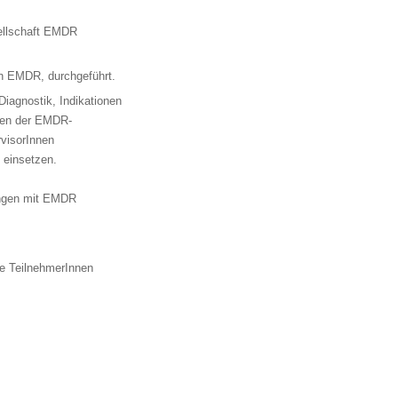
sellschaft EMDR
on EMDR, durchgeführt.
iagnostik, Indikationen
sen der EMDR-
visorInnen
 einsetzen.
rungen mit EMDR
ie TeilnehmerInnen