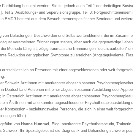
e Fortbildung besucht werden. Sie ist jedoch auch Teil 1 der dreiteiligen Bas
I], Teil 2: Ausbildungs- und Supervisionsgruppe, Teil 3: Fortgeschrittenensemin
ung in EMDR besteht aus dem Besuch themenspezifischer Seminare und weiter
ng von Belastungen, Beschwerden und Selbstwertproblemen, die im Zusamme
däquat verarbeiteten Erinnerungen stehen, aber auch die gegenwärtige Lebens
s die Methode fähig ist, zügig traumatische Erinnerungen "durchzuarbeiten" un
ikante Reduktion der typischen Symptome zu erreichen (Angstäquivalente, Fl
h ausschliesslich an Personen mit einer abgeschlossenen oder weit fortgeschr
ng.
der Schweiz ÄrztInnen mit anerkannter abgeschlossener Psychotherapieweiter
in Deutschland Personen mit einer abgeschlossenen Ausbildung oder Approbat
 in Österreich ÄrztInnen mit anerkannter abgeschlossener Psychotherapieau
stein ÄrztInnen mit anerkannter abgeschlossener Psychotherapieausbildung 
er Konzession - beziehungsweise Personen, die sich in einer weit fortgeschri
ennungen führt).
hgeführt von
Hanne Hummel
, Eidg. anerkannte Psychotherapeutin, Traineri
s Schweiz. Ihr Spezialgebiet ist die Diagnostik und Behandlung schwerer pos