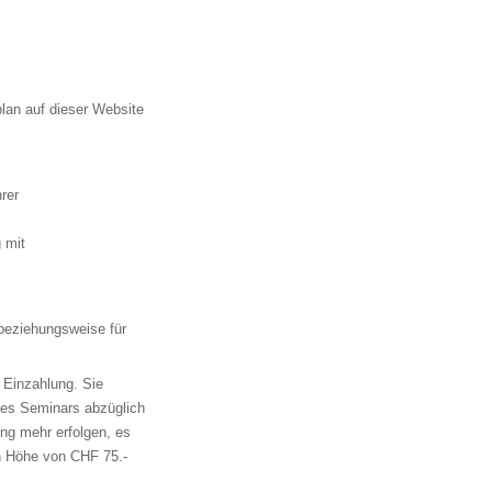
lan auf dieser Website
rer
 mit
beziehungsweise für
 Einzahlung. Sie
des Seminars abzüglich
ng mehr erfolgen, es
in Höhe von CHF 75.-