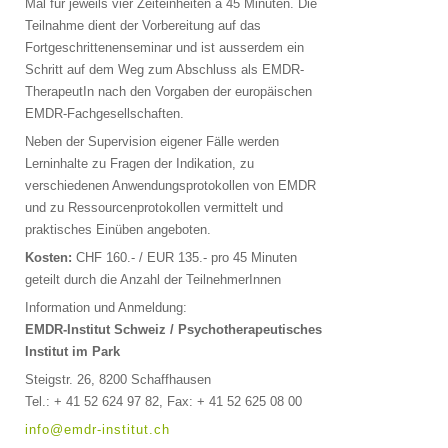
Mal für jeweils vier Zeiteinheiten à 45 Minuten. Die
Teilnahme dient der Vorbereitung auf das
Fortgeschrittenenseminar und ist ausserdem ein
Schritt auf dem Weg zum Abschluss als EMDR-
TherapeutIn nach den Vorgaben der europäischen
EMDR-Fachgesellschaften.
Neben der Supervision eigener Fälle werden
Lerninhalte zu Fragen der Indikation, zu
verschiedenen Anwendungsprotokollen von EMDR
und zu Ressourcenprotokollen vermittelt und
praktisches Einüben angeboten.
Kosten:
CHF 160.- / EUR 135.- pro 45 Minuten
geteilt durch die Anzahl der TeilnehmerInnen
Information und Anmeldung:
EMDR-Institut Schweiz /
Psychotherapeutisches
Institut im Park
Steigstr. 26, 8200 Schaffhausen
Tel.: + 41 52 624 97 82, Fax: + 41 52 625 08 00
info@emdr-institut.ch