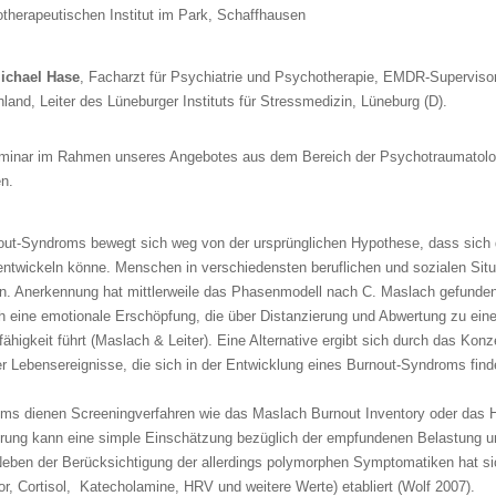
herapeutischen Institut im Park, Schaffhausen
ichael Hase
, Facharzt für Psychiatrie und Psychotherapie, EMDR-Supervis
land, Leiter des Lüneburger Instituts für Stressmedizin, Lüneburg (D).
lseminar im Rahmen unseres Angebotes aus dem Bereich der Psychotraumatolo
en.
out-Syndroms bewegt sich weg von der ursprünglichen Hypothese, dass sich d
ntwickeln könne. Menschen in verschiedensten beruflichen und sozialen Sit
n. Anerkennung hat mittlerweile das Phasenmodell nach C. Maslach gefunden
ich eine emotionale Erschöpfung, die über Distanzierung und Abwertung zu ei
higkeit führt (Maslach & Leiter). Eine Alternative ergibt sich durch das Konze
 Lebensereignisse, die sich in der Entwicklung eines Burnout-Syndroms find
oms dienen Screeningverfahren wie das Maslach Burnout Inventory oder das 
ierung kann eine simple Einschätzung bezüglich der empfundenen Belastung u
. Neben der Berücksichtigung der allerdings polymorphen Symptomatiken hat si
r, Cortisol, Katecholamine, HRV und weitere Werte) etabliert (Wolf 2007).