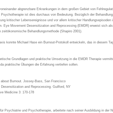
voneinander abgrenzbare Erkrankungen in dem großen Gebiet von Fehlregulat
ie Psychotherapie ist dies durchaus von Bedeutung. Bezüglich der Behandlung
tung kritischer Lebensereignisse und vor allem kritischer Handlungsepisoden i
n. Eye Movement Desensitization and Reprocessing (EMDR) erweist sich als
auch zeitökonomische Behandlungsmethode (Shapiro 2001).
xis konnte Michael Hase ein Burnout-Protokoll entwickeln, das in diesem Ta
tische Grundlagen und praktische Umsetzung in die EMDR Therapie vermittel
, da praktische Übungen die Erfahrung vertiefen sollen.
h about Burnout. Jossey-Bass, San Francisco
 Desensitization and Reprocessing. Guilford, NY
tive Medicine 3: 170-178
 für Psychiatrie und Psychotherapie, arbeitete nach seiner Ausbildung in der 