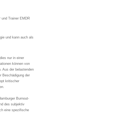
or und Trainer EMDR
gie und kann auch als
ies nur in einer
uationen können von
. Aus der belastenden
ner Beschädigung der
pt kritischer
en.
Hamburger Burnout-
nd des subjektiv
ch eine spezifische