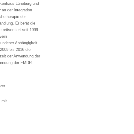
ankenhaus Lüneburg und
an der Integration
hotherapie der
ndlung. Er berät die
 präsentiert seit 1999
Sein
bundener Abhängigkeit.
2009 bis 2016 die
zeit der Anwendung der
nwendung der EMDR-
rer
 mit