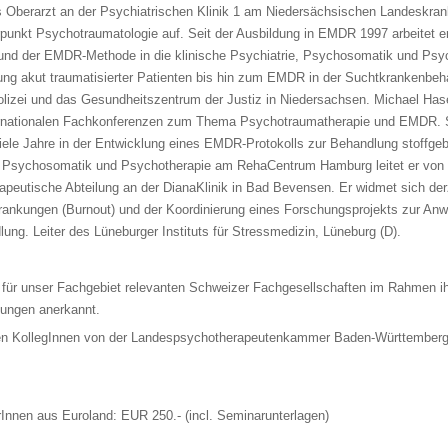
ls Oberarzt an der Psychiatrischen Klinik 1 am Niedersächsischen Landeskr
unkt Psychotraumatologie auf. Seit der Ausbildung in EMDR 1997 arbeitet er 
und der EMDR-Methode in die klinische Psychiatrie, Psychosomatik und Psyc
ng akut traumatisierter Patienten bis hin zum EMDR in der Suchtkrankenbeha
olizei und das Gesundheitszentrum der Justiz in Niedersachsen. Michael Hase
ternationalen Fachkonferenzen zum Thema Psychotraumatherapie und EMDR. 
ele Jahre in der Entwicklung eines EMDR-Protokolls zur Behandlung stoffge
r Psychosomatik und Psychotherapie am RehaCentrum Hamburg leitet er von 
eutische Abteilung an der DianaKlinik in Bad Bevensen. Er widmet sich der
ankungen (Burnout) und der Koordinierung eines Forschungsprojekts zur A
ng. Leiter des Lüneburger Instituts für Stressmedizin, Lüneburg (D).
 für unser Fachgebiet relevanten Schweizer Fachgesellschaften im Rahmen ih
dungen anerkannt.
hen KollegInnen von der Landespsychotherapeutenkammer Baden-Württemberg
rInnen aus Euroland: EUR 250.- (incl. Seminarunterlagen)