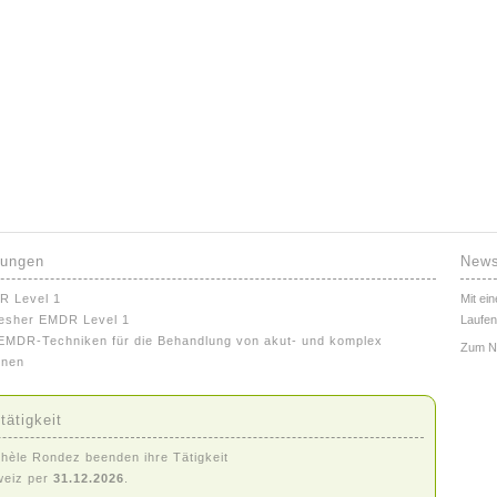
dungen
News
R Level 1
Mit ei
esher EMDR Level 1
Laufen
MDR-Techniken für die Behandlung von akut- und komplex
Zum
N
nnen
tätigkeit
hèle Rondez beenden ihre Tätigkeit
weiz per
31.12.2026
.