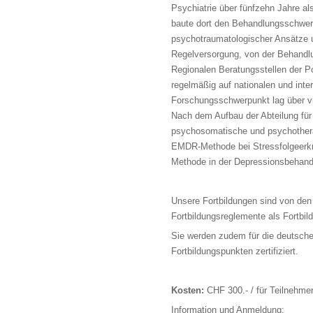
Psychiatrie über fünfzehn Jahre a
baute dort den Behandlungsschwerp
psychotraumatologischer Ansätze 
Regelversorgung, von der Behandlu
Regionalen Beratungsstellen der P
regelmäßig auf nationalen und in
Forschungsschwerpunkt lag über vi
Nach dem Aufbau der Abteilung fü
psychosomatische und psychotherap
EMDR-Methode bei Stressfolgeerkr
Methode in der Depressionsbehandlu
Unsere Fortbildungen sind von den
Fortbildungsreglemente als Fortbil
Sie werden zudem für die deutsc
Fortbildungspunkten zertifiziert.
Kosten:
CHF 300.- / für Teilnehme
Information und Anmeldung: