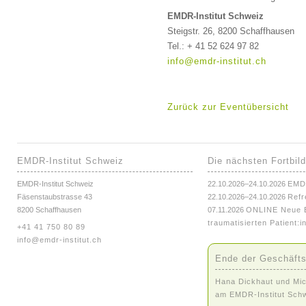
EMDR-Institut Schweiz
Steigstr. 26, 8200 Schaffhausen
Tel.: + 41 52 624 97 82
info@emdr-institut.ch
Zurück zur Eventübersicht
EMDR-Institut Schweiz
Die nächsten Fortbil
EMDR-Institut Schweiz
22.10.2026–24.10.2026
EMD
Fäsenstaubstrasse 43
22.10.2026–24.10.2026
Refr
8200 Schaffhausen
07.11.2026
ONLINE Neue E
traumatisierten Patient:i
+41 41 750 80 89
info@emdr-institut.ch
Ende der Geschäfts
Hana Dickhaut und Mic
am EMDR-Institut Sch